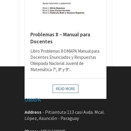
Problemas 8 – Manual para
Docentes
Libro Problemas 8 OMAPA Manual para
Docentes Enunciados y Respuestas
Olimpiada Nacional Juvenil de
Matemática 7º, 8º y 9º...
CONTACTOS
READ MORE
OMAPA
Address
-
Pitiantuta 113 casi Avda. Mcal.
López, Asunción - Paraguay
Phone:
+595213396895