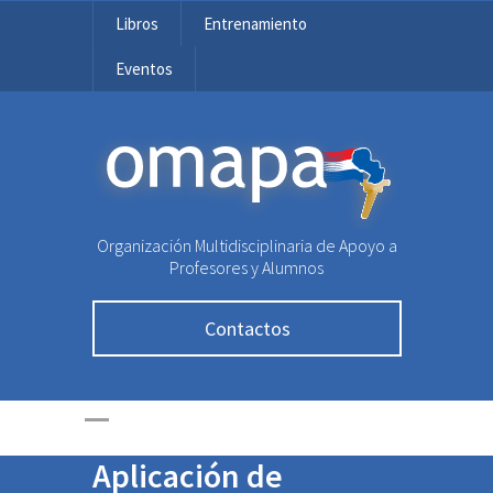
Libros
Entrenamiento
Eventos
OMAPA
Ex medallista y
Organización Multidisciplinaria de Apoyo a
profesor de OMAPA
Profesores y Alumnos
recibe inversión de
Contactos
22,5 millones de
dólares para
potenciar su
Aplicación de