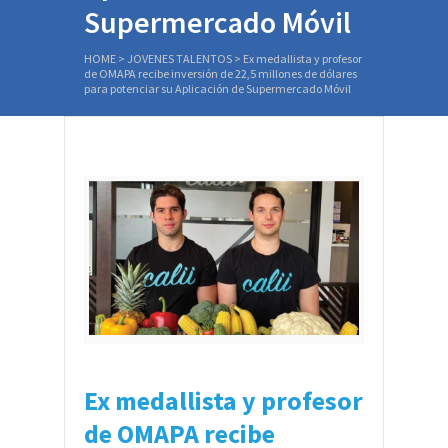
Supermercado Móvil
HOME
>
JOVENES TALENTOS
>
Ex medallista y profesor
de OMAPA recibe inversión de 22,5 millones de dólares
para potenciar su Aplicación de Supermercado Móvil
Ex medallista y profesor
de OMAPA recibe