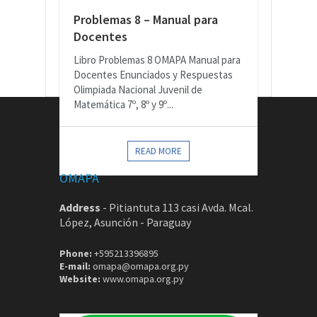
Problemas 8 – Manual para
Docentes
Libro Problemas 8 OMAPA Manual para
Docentes Enunciados y Respuestas
Olimpiada Nacional Juvenil de
Matemática 7º, 8º y 9º...
CONTACTOS
READ MORE
OMAPA
Address
-
Pitiantuta 113 casi Avda. Mcal.
López, Asunción - Paraguay
Phone:
+595213396895
E-mail:
omapa@omapa.org.py
Website:
www.omapa.org.py