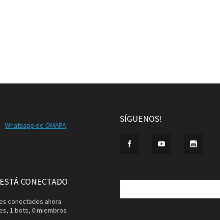
SÍGUENOS!
Whatsapp de OMAPA
Buscar:
 ESTÁ CONECTADO
ntes conectados ahora
tes,
1 bots,
0 miembros