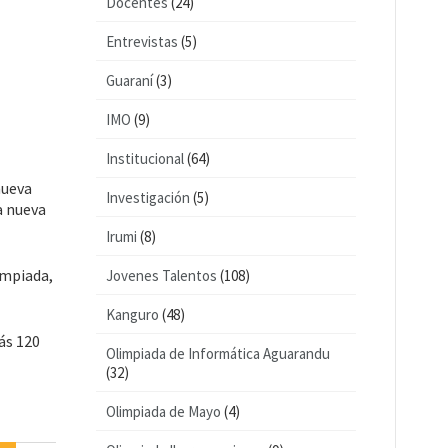
Docentes
(24)
Entrevistas
(5)
Guaraní
(3)
IMO
(9)
Institucional
(64)
nueva
Investigación
(5)
a nueva
Irumi
(8)
impiada,
Jovenes Talentos
(108)
Kanguro
(48)
rás 120
Olimpiada de Informática Aguarandu
(32)
Olimpiada de Mayo
(4)