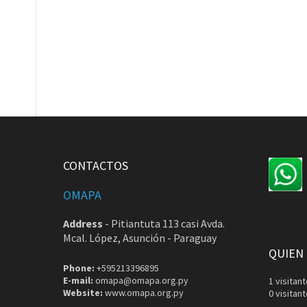
CONTACTOS
OMAPA
Address
-
Pitiantuta 113 casi Avda.
Mcal. López, Asunción - Paraguay
QUIEN
Phone:
+595213396895
E-mail:
omapa@omapa.org.py
1 visita
Website:
www.omapa.org.py
0 visitan