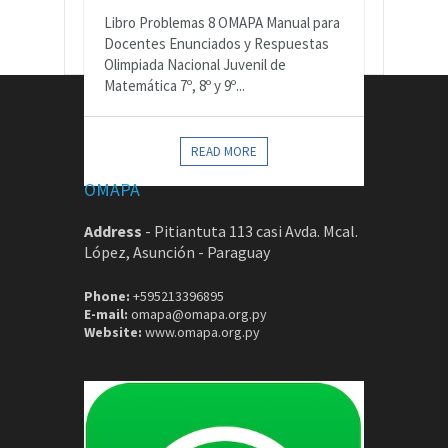
Libro Problemas 8 OMAPA Manual para
Docentes Enunciados y Respuestas
Olimpiada Nacional Juvenil de
Matemática 7º, 8º y 9º...
CONTACTOS
READ MORE
OMAPA
Address
-
Pitiantuta 113 casi Avda. Mcal.
López, Asunción - Paraguay
Phone:
+595213396895
E-mail:
omapa@omapa.org.py
Website:
www.omapa.org.py