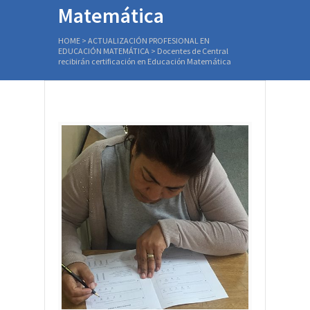
Matemática
HOME
>
ACTUALIZACIÓN PROFESIONAL EN
EDUCACIÓN MATEMÁTICA
>
Docentes de Central
recibirán certificación en Educación Matemática