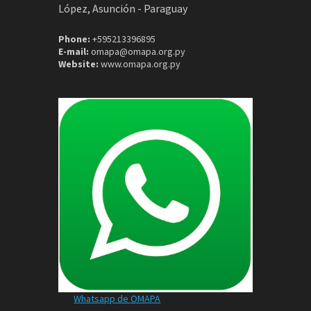
López, Asunción - Paraguay
Phone:
+595213396895
E-mail:
omapa@omapa.org.py
Website:
www.omapa.org.py
Whatsapp de OMAPA