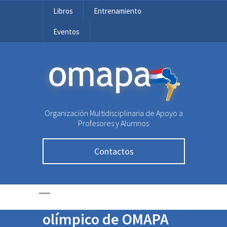
Libros
Entrenamiento
Eventos
OMAPA
Organización Multidisciplinaria de Apoyo a
Profesores y Alumnos
Cuando algo te
Contactos
inspira lo ves como
oportunidad:
entrevistamos al ex
olímpico de OMAPA