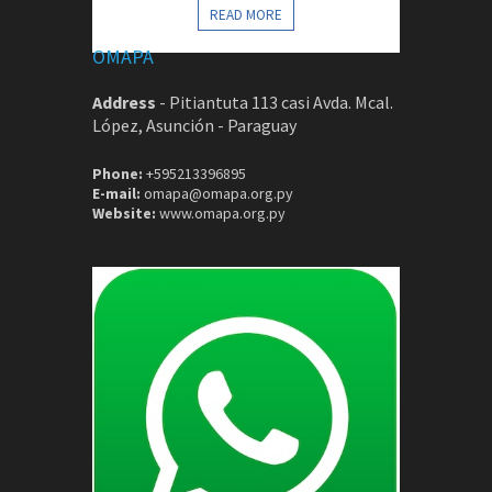
CONTACTOS
READ MORE
OMAPA
Address
-
Pitiantuta 113 casi Avda. Mcal.
López, Asunción - Paraguay
Phone:
+595213396895
E-mail:
omapa@omapa.org.py
Website:
www.omapa.org.py