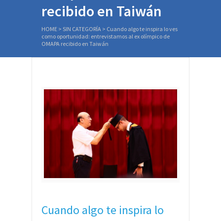
recibido en Taiwán
HOME
>
SIN CATEGORÍA
>
Cuando algo te inspira lo ves
como oportunidad: entrevistamos al ex olímpico de
OMAPA recibido en Taiwán
Cuando algo te inspira lo