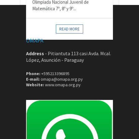
Olimpiada Nacional Juvenil de
Matemática 7º, 8º y 9º...
CONTACTOS
READ MORE
OMAPA
Address
-
Pitiantuta 113 casi Avda. Mcal.
López, Asunción - Paraguay
Phone:
+595213396895
E-mail:
omapa@omapa.org.py
Website:
www.omapa.org.py