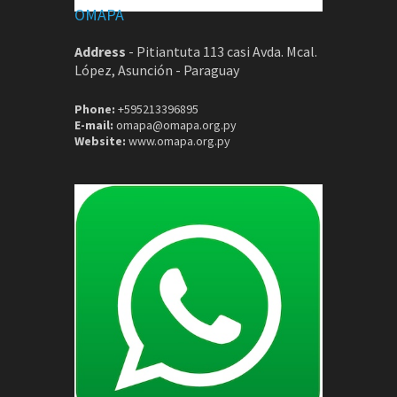
OMAPA
Address
-
Pitiantuta 113 casi Avda. Mcal.
López, Asunción - Paraguay
Phone:
+595213396895
E-mail:
omapa@omapa.org.py
Website:
www.omapa.org.py