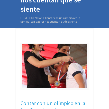
siente
HOME
>
CIENCIAS
>
Contar con un olímpico en la
familia: seis padres nos cuentan qué se siente
Contar con un olímpico en la