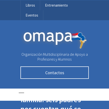
Libros
Entrenamiento
Eventos
OMAPA
Organización Multidisciplinaria de Apoyo a
Profesores y Alumnos
Contactos
Contar con un
olímpico en la
familia: seis padres
nos cuentan qué se