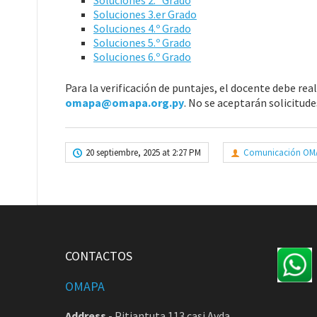
Soluciones 2.º Grado
Soluciones 3.er Grado
Soluciones 4.º Grado
Soluciones 5.º Grado
Soluciones 6.º Grado
Para la verificación de puntajes, el docente debe real
omapa@omapa.org.py
. No se aceptarán solicitud
20 septiembre, 2025 at 2:27 PM
Comunicación OM
CONTACTOS
OMAPA
Address
-
Pitiantuta 113 casi Avda.