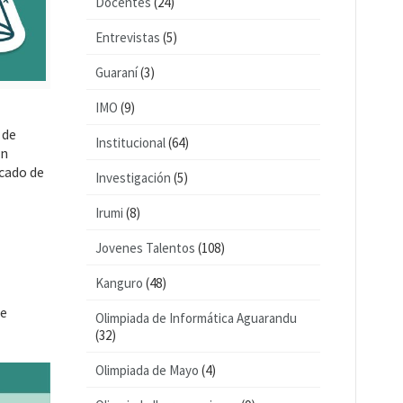
Docentes
(24)
Entrevistas
(5)
Guaraní
(3)
IMO
(9)
 de
Institucional
(64)
on
icado de
Investigación
(5)
Irumi
(8)
Jovenes Talentos
(108)
Kanguro
(48)
te
Olimpiada de Informática Aguarandu
(32)
Olimpiada de Mayo
(4)