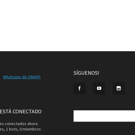
SÍGUENOS!
Whatsapp de OMAPA
Buscar:
 ESTÁ CONECTADO
ntes conectados ahora
tes,
1 bots,
0 miembros