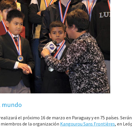
el mundo
ealizará el próximo 16 de marzo en Paraguay y en 75 países. Serán
s miembros de la organización
Kangourou Sans Frontières
, en Leóp