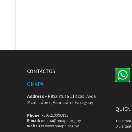
CONTACTOS
OMAPA
Address
-
Pitiantuta 113 casi Avda.
Mcal. López, Asunción - Paraguay
QUIEN
Phone:
+595213396895
E-mail:
omapa@omapa.org.py
1 visita
Website:
www.omapa.org.py
0 visitan