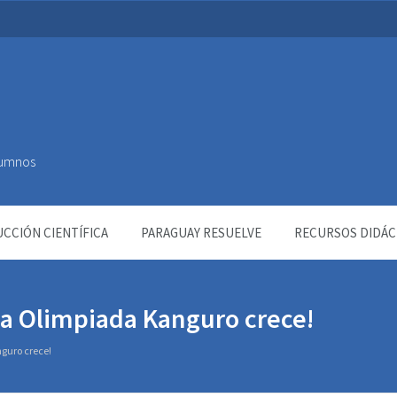
Alumnos
CCIÓN CIENTÍFICA
PARAGUAY RESUELVE
RECURSOS DIDÁC
la Olimpiada Kanguro crece!
guro crece!