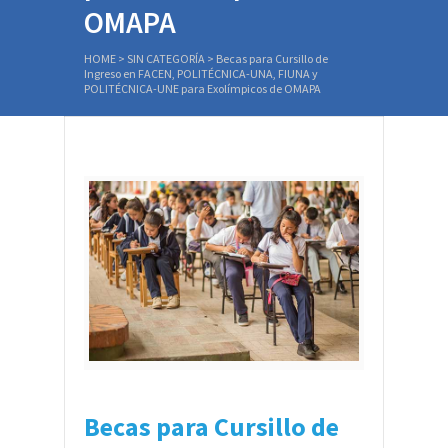
OMAPA
HOME
>
SIN CATEGORÍA
>
Becas para Cursillo de
Ingreso en FACEN, POLITÉCNICA-UNA, FIUNA y
POLITÉCNICA-UNE para Exolímpicos de OMAPA
Becas para Cursillo de