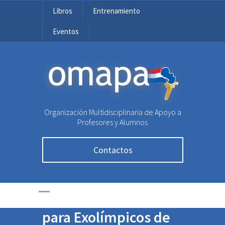
Libros
Entrenamiento
Eventos
OMAPA
Organización Multidisciplinaria de Apoyo a
Becas para Cursillo
Profesores y Alumnos
de Ingreso en FACEN,
Contactos
POLITÉCNICA-UNA,
FIUNA y
POLITÉCNICA-UNE
para Exolímpicos de