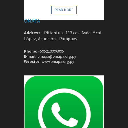
CONTACTOS
READ MORE
OMAPA
Address
-
Pitiantuta 113 casi Avda. Mcal.
López, Asunción - Paraguay
Phone:
+595213396895
E-mail:
omapa@omapa.org.py
Website:
www.omapa.org.py