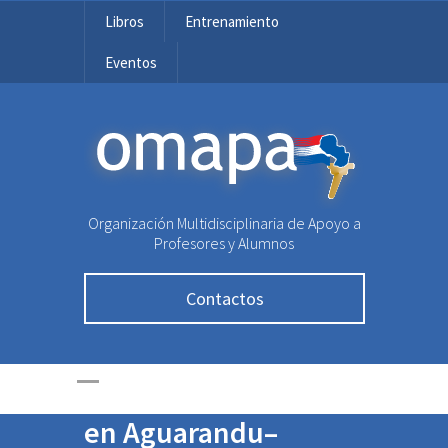
Libros
Entrenamiento
Eventos
OMAPA
Organización Multidisciplinaria de Apoyo a
Profesores y Alumnos
350 duplas de
Contactos
colegios nacionales y
subvencionados
participarán GRATIS
en Aguarandu–