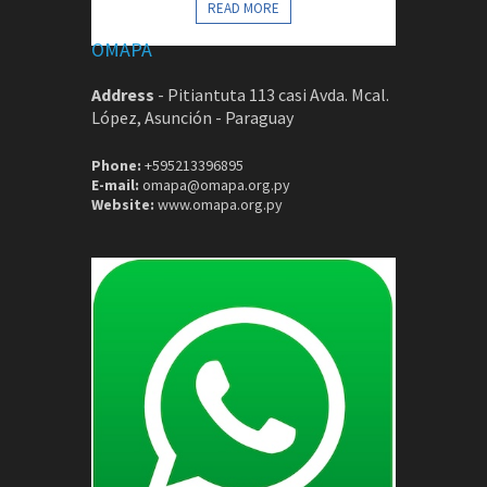
CONTACTOS
READ MORE
OMAPA
Address
-
Pitiantuta 113 casi Avda. Mcal.
López, Asunción - Paraguay
Phone:
+595213396895
E-mail:
omapa@omapa.org.py
Website:
www.omapa.org.py