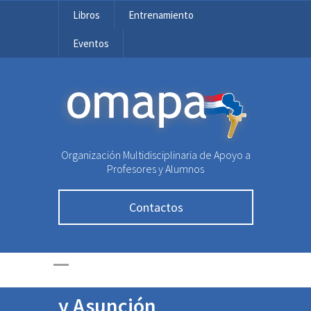
Libros
Entrenamiento
Eventos
27º Olimpiada
OMAPA
Matemática
Rioplatense:
Organización Multidisciplinaria de Apoyo a
Participaran jóvenes
Profesores y Alumnos
de Ñemby, San
Contactos
Bernardino,
Caaguazú, Villarrica,
Fernando de la Mora
y Asunción