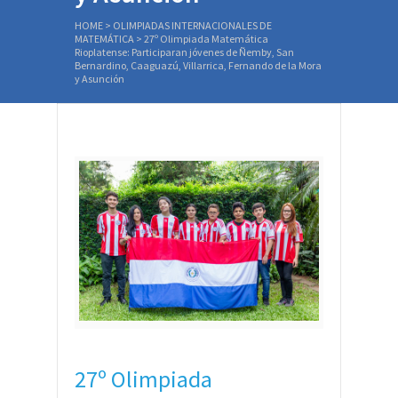
HOME
>
OLIMPIADAS INTERNACIONALES DE
MATEMÁTICA
>
27º Olimpiada Matemática
Rioplatense: Participaran jóvenes de Ñemby, San
Bernardino, Caaguazú, Villarrica, Fernando de la Mora
y Asunción
27º Olimpiada