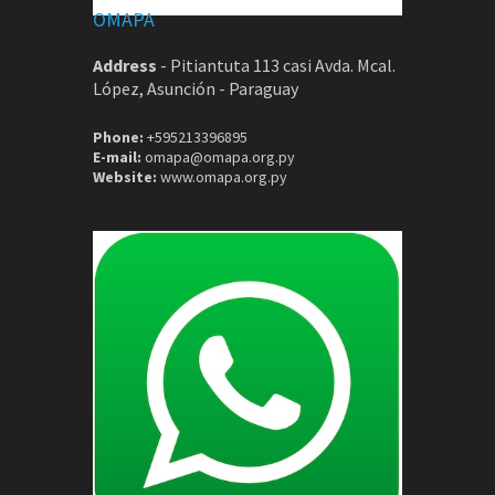
OMAPA
Address
-
Pitiantuta 113 casi Avda. Mcal.
López, Asunción - Paraguay
Phone:
+595213396895
E-mail:
omapa@omapa.org.py
Website:
www.omapa.org.py