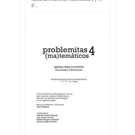
5º...
READ MORE