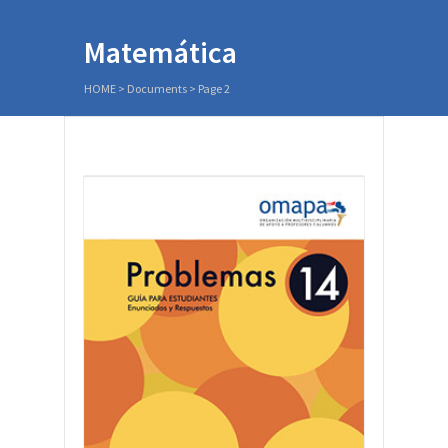
Matemática
HOME
>
Documents
> Page 2