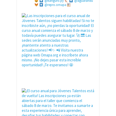
@kanguro.py
@aguarandu
@repro.omapa