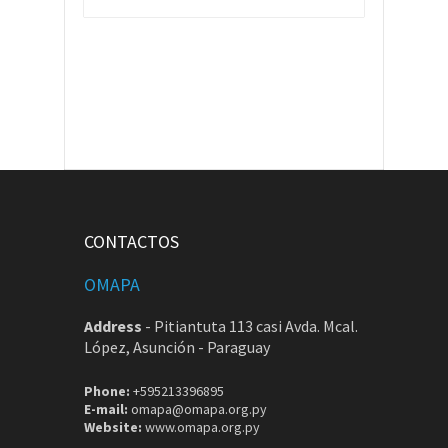
CONTACTOS
OMAPA
Address
-
Pitiantuta 113 casi Avda. Mcal.
López, Asunción - Paraguay
Phone:
+595213396895
E-mail:
omapa@omapa.org.py
Website:
www.omapa.org.py