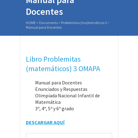
Docentes
HOME
>
Documents
>
Problemitas (ma)temáticos 3 –
Manual para Docentes
Libro Problemitas
(matemáticos) 3 OMAPA
Manual para Docentes
Enunciados y Respuestas
Olimpiada Nacional Infantil de
Matemática
3º, 4º, 5º y 6º grado
DESCARGAR AQUÍ