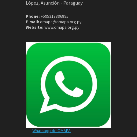
López, Asunción - Paraguay
Phone:
+595213396895
E-mail:
omapa@omapa.org.py
Website:
www.omapa.org.py
Whatsapp de OMAPA