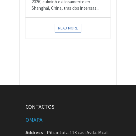
2026) culminó exitosamente en
Shanghái, China, tras dos intensas...
READ MORE
CONTACTOS
OMAPA
Address
-
Pitiantuta 113 casi Avda. Mcal.