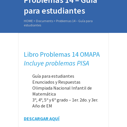
para estudiantes
HOME
>
Documents
>
Problemas 14 – Guía para
estudiantes
Libro Problemas 14 OMAPA
Incluye problemas PISA
Guía para estudiantes
Enunciados y Respuestas
Olimpiada Nacional Infantil de
Matemática
3º, 4º, 5º y 6º grado – 1er. 2do. y 3er.
Año de EM
DESCARGAR AQUÍ