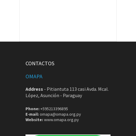
CONTACTOS
OMAPA
Address
-
Pitiantuta 113 casi Avda. Mcal.
López, Asunción - Paraguay
Phone:
+595213396895
E-mail:
omapa@omapa.org.py
Website:
www.omapa.org.py