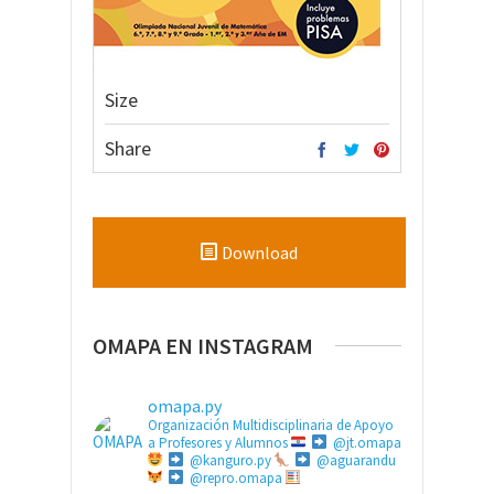
Size
Share
Download
OMAPA EN INSTAGRAM
omapa.py
Organización Multidisciplinaria de Apoyo
a Profesores y Alumnos
@jt.omapa
@kanguro.py
@aguarandu
@repro.omapa