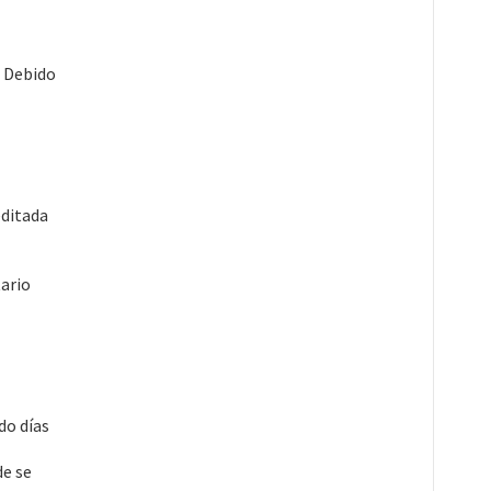
. Debido
editada
tario
do días
de se