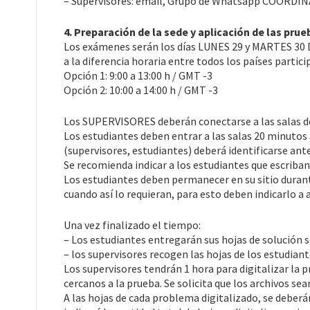
– Supervisores: email, Grupo de Whatsapp COORDI
4. Preparación de la sede y aplicación de las prue
Los exámenes serán los días LUNES 29 y MARTES 30 D
a la diferencia horaria entre todos los países partici
Opción 1: 9:00 a 13:00 h / GMT -3
Opción 2: 10:00 a 14:00 h / GMT -3
Los SUPERVISORES deberán conectarse a las salas d
Los estudiantes deben entrar a las salas 20 minutos 
(supervisores, estudiantes) deberá identificarse an
Se recomienda indicar a los estudiantes que escriban 
Los estudiantes deben permanecer en su sitio durante
cuando así lo requieran, para esto deben indicarlo a a
Una vez finalizado el tiempo:
– Los estudiantes entregarán sus hojas de solución
– los supervisores recogen las hojas de los estudiant
Los supervisores tendrán 1 hora para digitalizar la p
cercanos a la prueba. Se solicita que los archivos se
A las hojas de cada problema digitalizado, se deber