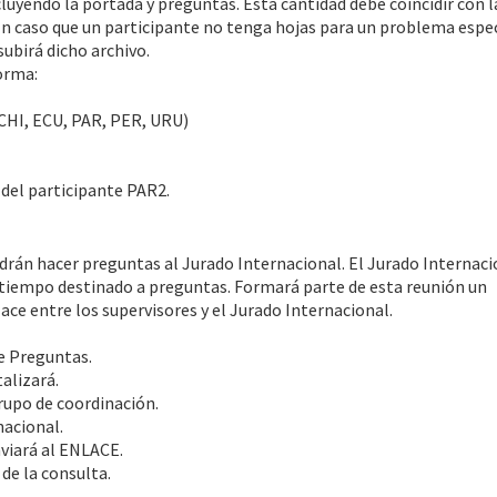
ncluyendo la portada y preguntas. Esta cantidad debe coincidir con l
 En caso que un participante no tenga hojas para un problema espec
subirá dicho archivo.
forma:
 CHI, ECU, PAR, PER, URU)
del participante PAR2.
drán hacer preguntas al Jurado Internacional. El Jurado Internaci
 tiempo destinado a preguntas. Formará parte de esta reunión un
ce entre los supervisores y el Jurado Internacional.
e Preguntas.
talizará.
rupo de coordinación.
nacional.
nviará al ENLACE.
de la consulta.