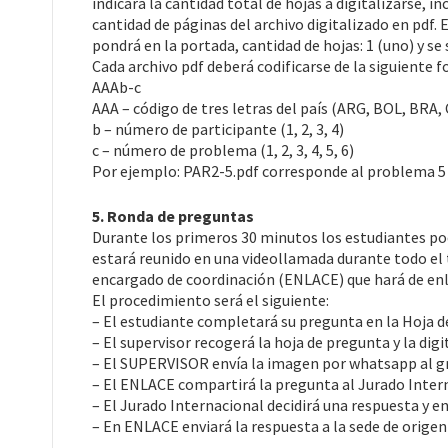
indicará la cantidad total de hojas a digitalizarse, i
cantidad de páginas del archivo digitalizado en pdf.
pondrá en la portada, cantidad de hojas: 1 (uno) y se 
Cada archivo pdf deberá codificarse de la siguiente 
AAAb-c
AAA – código de tres letras del país (ARG, BOL, BRA,
b – número de participante (1, 2, 3, 4)
c – número de problema (1, 2, 3, 4, 5, 6)
Por ejemplo: PAR2-5.pdf corresponde al problema 5 
5. Ronda de preguntas
Durante los primeros 30 minutos los estudiantes po
estará reunido en una videollamada durante todo el
encargado de coordinación (ENLACE) que hará de enla
El procedimiento será el siguiente:
– El estudiante completará su pregunta en la Hoja d
– El supervisor recogerá la hoja de pregunta y la digi
– El SUPERVISOR envía la imagen por whatsapp al g
– El ENLACE compartirá la pregunta al Jurado Inter
– El Jurado Internacional decidirá una respuesta y e
– En ENLACE enviará la respuesta a la sede de origen 