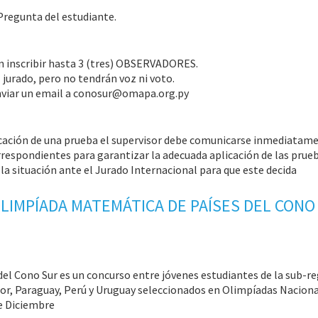
Pregunta del estudiante.
n inscribir hasta 3 (tres) OBSERVADORES.
 jurado, pero no tendrán voz ni voto.
s enviar un email a conosur@omapa.org.py
licación de una prueba el supervisor debe comunicarse inmediatam
respondientes para garantizar la adecuada aplicación de las prue
á la situación ante el Jurado Internacional para que este decida
LIMPÍADA MATEMÁTICA DE PAÍSES DEL CONO
del Cono Sur es un concurso entre jóvenes estudiantes de la sub-r
ador, Paraguay, Perú y Uruguay seleccionados en Olimpíadas Naciona
de Diciembre