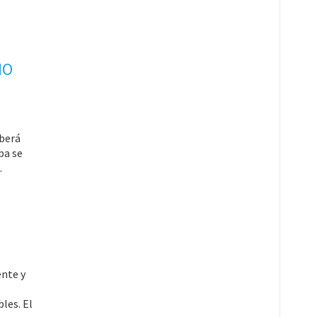
NO
eberá
ba se
.
ente y
les. El