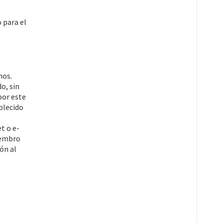
o para el
nos.
o, sin
por este
blecido
t o e-
miembro
ón al