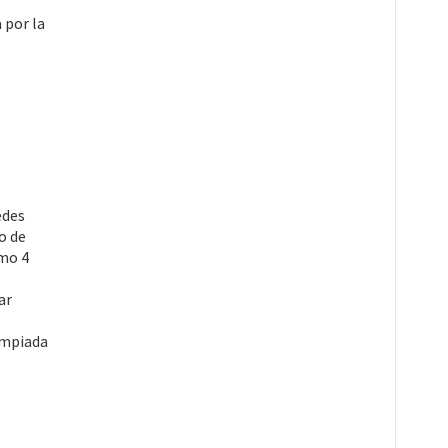
 por la
edes
o de
imo 4
ar
impiada