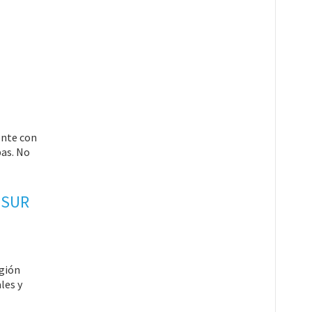
ente con
bas. No
 SUR
egión
les y