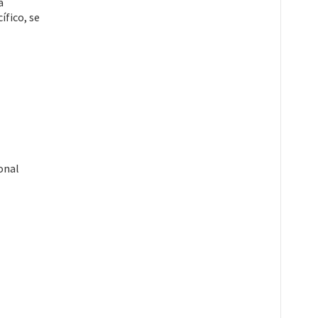
a
ífico, se
onal