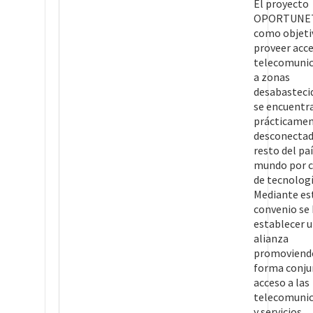
El proyecto
OPORTUNET
como objeti
proveer acce
telecomunic
a zonas
desabasteci
se encuentr
prácticame
desconectad
resto del paí
mundo por c
de tecnologí
Mediante es
convenio se
establecer 
alianza
promoviend
forma conju
acceso a las
telecomunic
y servicios