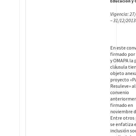
Educación y 
Vigencia: 27
– 31/12/2013
En este con
firmado por
y OMAPA la 
cláusula tie
objeto anexa
proyecto «P
Resuleve» al
convenio
anteriorme
firmado en
noviembre d
Entre otros
se enfatiza 
inclusión so