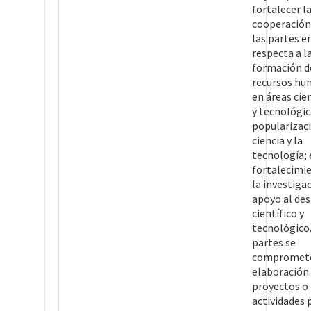
fortalecer l
cooperación
las partes e
respecta a l
formación d
recursos h
en áreas cie
y tecnológic
popularizaci
ciencia y la
tecnología; 
fortalecimi
la investigac
apoyo al des
científico y
tecnológico
partes se
compromete
elaboración
proyectos o
actividades 