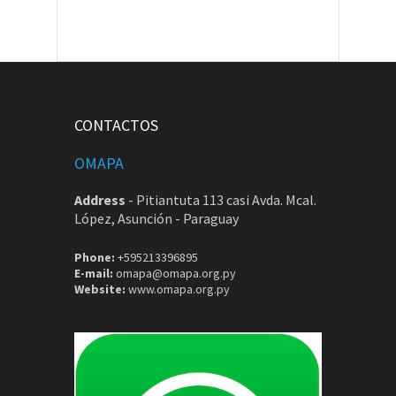
CONTACTOS
OMAPA
Address
-
Pitiantuta 113 casi Avda. Mcal.
López, Asunción - Paraguay
Phone:
+595213396895
E-mail:
omapa@omapa.org.py
Website:
www.omapa.org.py