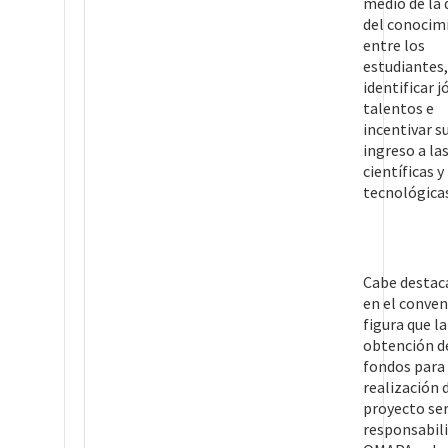
medio de la 
del conocim
entre los
estudiantes,
identificar 
talentos e
incentivar s
ingreso a la
científicas y
tecnológicas
Cabe destac
en el conven
figura que la
obtención d
fondos para 
realización 
proyecto se
responsabil