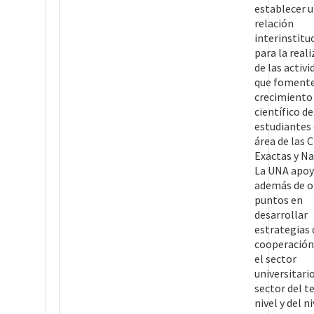
establecer 
relación
interinstitu
para la real
de las activ
que fomente
crecimiento
científico de
estudiantes 
área de las 
Exactas y Na
La UNA apo
además de o
puntos en
desarrollar
estrategias 
cooperación
el sector
universitario
sector del t
nivel y del ni