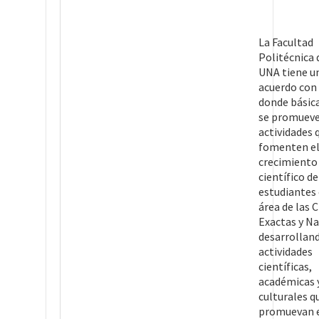
La Facultad
Politécnica 
UNA tiene u
acuerdo co
donde bási
se promuev
actividades 
fomenten e
crecimiento
científico de
estudiantes 
área de las 
Exactas y Na
desarrollan
actividades
científicas,
académicas 
culturales q
promuevan 