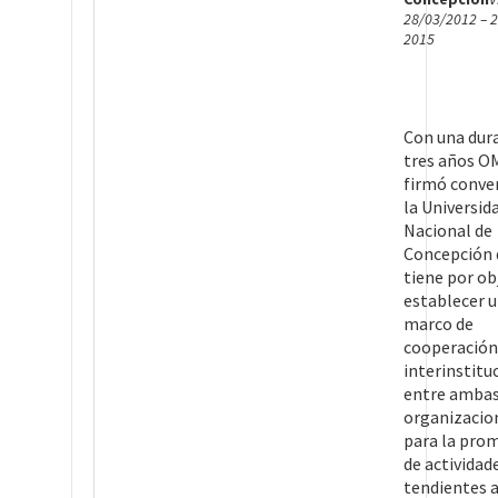
28/03/2012 – 2
2015
Con una dur
tres años 
firmó conve
la Universid
Nacional de
Concepción 
tiene por ob
establecer 
marco de
cooperación
interinstitu
entre amba
organizacio
para la pro
de actividad
tendientes 