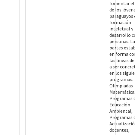
fomentar el
de los jóven
paraguayos 
formación
inteletual y
desarrollo 
personas. La
partes esta
en forma co
las lineas de
a ser concre
en los sigui
programas:
Olimpiadas
Matemática
Programas 
Educación
Ambiental,
Programas 
Actualizació
docentes,