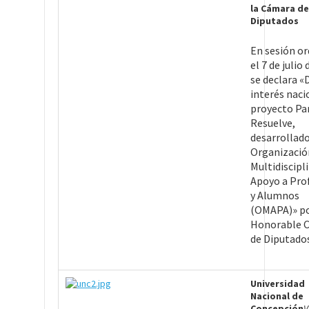
la Cámara de
Diputados
En sesión or
el 7 de julio
se declara «
interés naci
proyecto Pa
Resuelve,
desarrollado
Organizació
Multidiscipl
Apoyo a Pro
y Alumnos
(OMAPA)» po
Honorable 
de Diputados
Universidad
Nacional de
Concepción
V