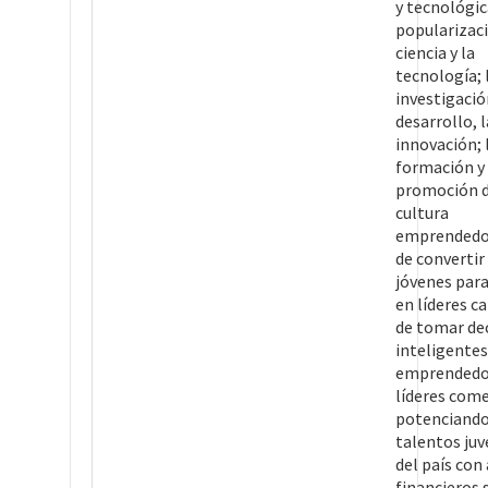
y tecnológic
popularizaci
ciencia y la
tecnología; 
investigació
desarrollo, l
innovación; 
formación y
promoción d
cultura
emprendedor
de convertir
jóvenes par
en líderes c
de tomar de
inteligentes
emprendedo
líderes come
potenciando
talentos juv
del país con
financieros