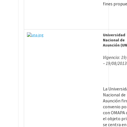
fines propue
Universidad
Nacional de
Asunción (UN
Vigencia: 19
– 19/08/2013
La Universid
Nacional de
Asunción fi
convenio po
con OMAPA 
el objeto pr
se centra en