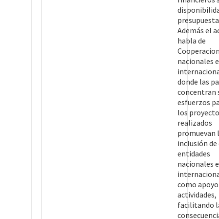
disponibilid
presupuestar
Además el a
habla de
Cooperacio
nacionales e
internacion
donde las pa
concentran 
esfuerzos p
los proyect
realizados
promuevan 
inclusión de
entidades
nacionales e
internacion
como apoyo 
actividades,
facilitando l
consecuenci