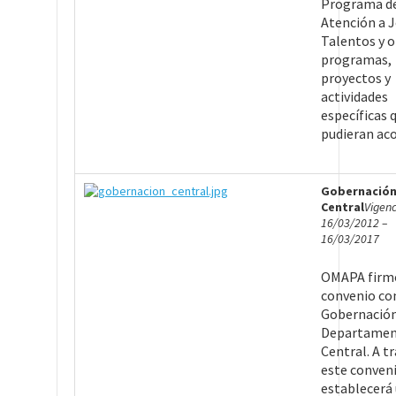
Programa d
Atención a 
Talentos y o
programas,
proyectos y
actividades
específicas 
pudieran ac
Gobernació
Central
Vigenc
16/03/2012 –
16/03/2017
OMAPA firm
convenio con
Gobernación
Departame
Central. A t
este conveni
establecerá