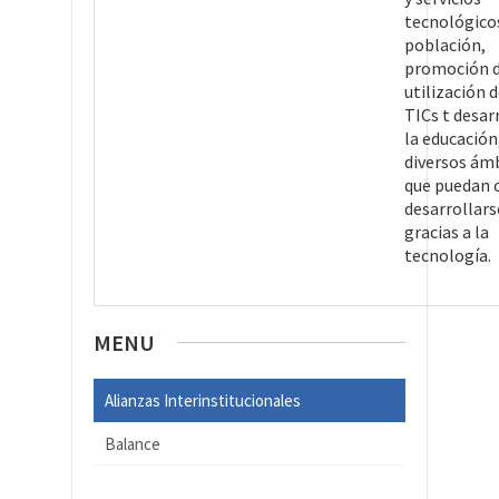
tecnológicos
población,
promoción d
utilización d
TICs t desar
la educación,
diversos ám
que puedan c
desarrollars
gracias a la
tecnología.
MENU
Alianzas Interinstitucionales
Balance