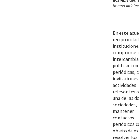
(RSME)
Vigent
tiempo indefin
En este acue
reciprocida
institucione
compromet
intercambia
publicacion
periódicas, 
invitaciones
actividades
relevantes o
una de las d
sociedades,
mantener
contactos
periódicos c
objeto de es
resolver los