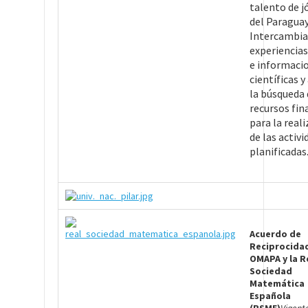
talento de j
del Paraguay
Intercambia
experiencias
e informaci
científicas 
la búsqueda 
recursos fin
para la real
de las activ
planificadas
Acuerdo de
Reciprocida
OMAPA y la R
Sociedad
Matemática
Española