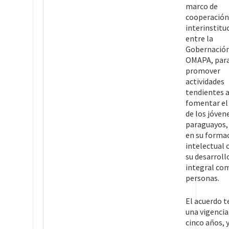
marco de
cooperación
interinstitu
entre la
Gobernación
OMAPA, par
promover
actividades
tendientes 
fomentar el
de los jóven
paraguayos,
en su forma
intelectual
su desarroll
integral co
personas.
El acuerdo t
una vigencia
cinco años, y