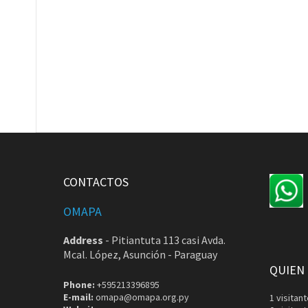
CONTACTOS
OMAPA
Address
-
Pitiantuta 113 casi Avda.
Mcal. López, Asunción - Paraguay
QUIEN
Phone:
+595213396895
E-mail:
omapa@omapa.org.py
1 visita