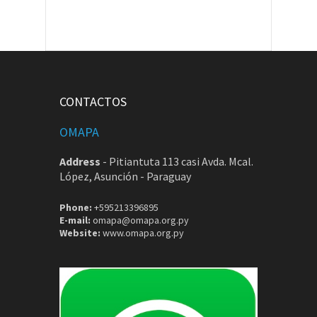
CONTACTOS
OMAPA
Address
-
Pitiantuta 113 casi Avda. Mcal.
López, Asunción - Paraguay
Phone:
+595213396895
E-mail:
omapa@omapa.org.py
Website:
www.omapa.org.py