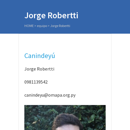
Jorge Robertti
HOME
>
equipo
>
Jorge Robertti
Canindeyú
Jorge Robertti
0981139542
canindeyu@omapa.org.py