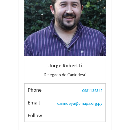
Jorge Robertti
Delegado de Canindeyú
Phone
0981139542
Email
canindeyu@omapa.org.py
Follow