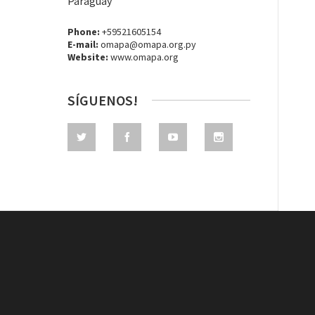
Paraguay
Phone:
+59521605154
E-mail:
omapa@omapa.org.py
Website:
www.omapa.org
SÍGUENOS!