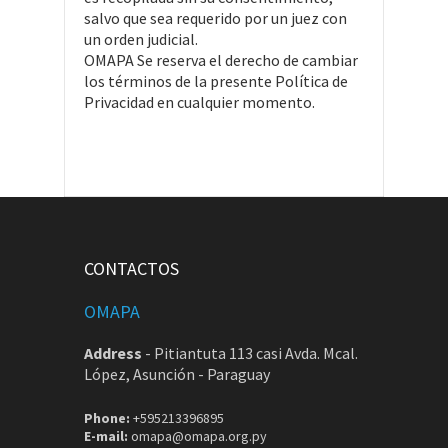
salvo que sea requerido por un juez con
un orden judicial.
OMAPA Se reserva el derecho de cambiar
los términos de la presente Política de
Privacidad en cualquier momento.
CONTACTOS
OMAPA
Address
-
Pitiantuta 113 casi Avda. Mcal.
López, Asunción - Paraguay
Phone:
+595213396895
E-mail:
omapa@omapa.org.py