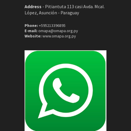
Address
-
Pitiantuta 113 casi Avda. Mcal.
López, Asunción - Paraguay
Phone:
+595213396895
E-mail:
omapa@omapa.org.py
Website:
www.omapa.org.py