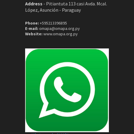
Address
-
Pitiantuta 113 casi Avda. Mcal.
López, Asunción - Paraguay
Phone:
+595213396895
E-mail:
omapa@omapa.org.py
Website:
www.omapa.org.py