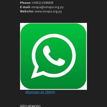
Phone:
+595213396895
E-mail:
omapa@omapa.org.py
Website:
www.omapa.org.py
Whatsapp de OMAPA
SÍGUENOS!