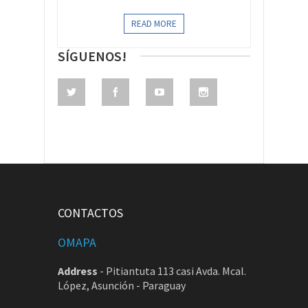
READ MORE
SÍGUENOS!
CONTACTOS
OMAPA
Address
-
Pitiantuta 113 casi Avda. Mcal.
López, Asunción - Paraguay