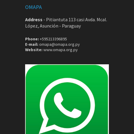
OMAPA
Address
-
Pitiantuta 113 casi Avda. Mcal.
López, Asunción - Paraguay
Phone:
+595213396895
E-mail:
omapa@omapa.org.py
Website:
www.omapa.org.py