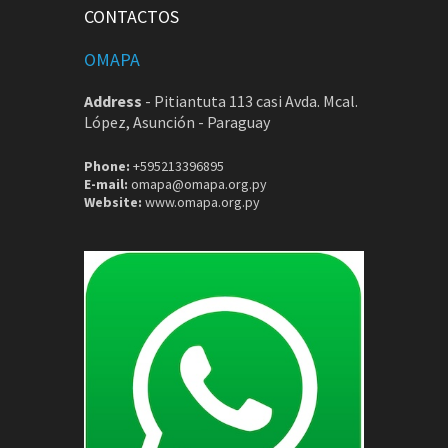
CONTACTOS
OMAPA
Address
-
Pitiantuta 113 casi Avda. Mcal.
López, Asunción - Paraguay
Phone:
+595213396895
E-mail:
omapa@omapa.org.py
Website:
www.omapa.org.py