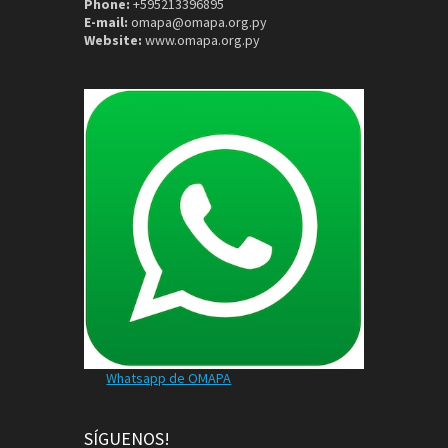
Phone:
+595213396895
E-mail:
omapa@omapa.org.py
Website:
www.omapa.org.py
Whatsapp de OMAPA
SÍGUENOS!