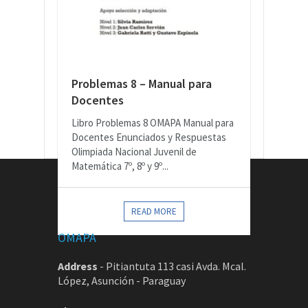
Problemas 8 – Manual para
Docentes
Libro Problemas 8 OMAPA Manual para
Docentes Enunciados y Respuestas
Olimpiada Nacional Juvenil de
Matemática 7º, 8º y 9º...
CONTACTOS
READ MORE
OMAPA
Address
-
Pitiantuta 113 casi Avda. Mcal.
López, Asunción - Paraguay