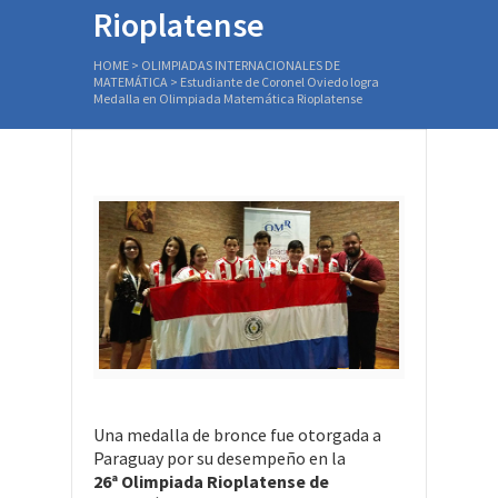
Rioplatense
HOME
>
OLIMPIADAS INTERNACIONALES DE
MATEMÁTICA
>
Estudiante de Coronel Oviedo logra
Medalla en Olimpiada Matemática Rioplatense
Una medalla de bronce fue otorgada a
Paraguay por su desempeño en la
26ª Olimpiada Rioplatense de